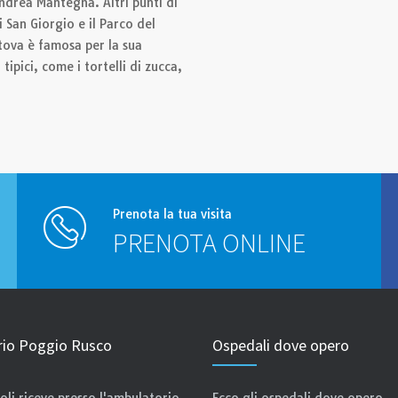
ndrea Mantegna. Altri punti di
i San Giorgio e il Parco del
ntova è famosa per la sua
 tipici, come i tortelli di zucca,
Prenota la tua visita
PRENOTA ONLINE
io Poggio Rusco
Ospedali dove opero