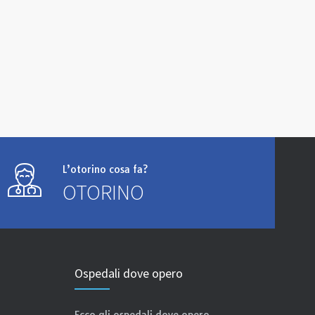
L’otorino cosa fa?
OTORINO
Ospedali dove opero