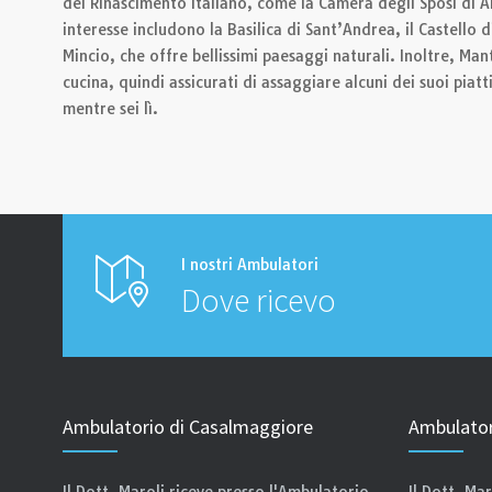
del Rinascimento italiano, come la Camera degli Sposi di A
interesse includono la Basilica di Sant’Andrea, il Castello d
Mincio, che offre bellissimi paesaggi naturali. Inoltre, Ma
cucina, quindi assicurati di assaggiare alcuni dei suoi piatti
mentre sei lì.
I nostri Ambulatori
Dove ricevo
Ambulatorio di Casalmaggiore
Ambulator