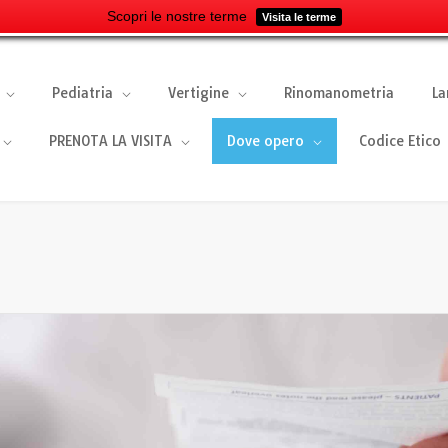
Scopri le nostre terme
Visita le terme
Pediatria
Vertigine
Rinomanometria
La
PRENOTA LA VISITA
Dove opero
Codice Etico