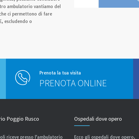
stro ambulatorio vantiamo del
 che ci permettono di fare
, escludendo o
Prenota la tua visita
PRENOTA ONLINE
io Poggio Rusco
Ospedali dove opero
roli riceve presso l'ambulatorio
Ecco gli ospedali dove opero.