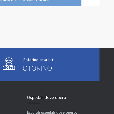
L’otorino cosa fa?
OTORINO
Ospedali dove opero
Ecco gli ospedali dove opero.