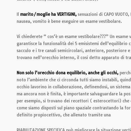
Il
marito/moglie ha VERTIGINI,
sensazioni di CAPO VUOTO, 
nausea, vomito è bene eseguire un esame vestibolare.
Vi chiederete “ cos’è un esame vestibolare???” Un esame ve
garantisce la funzionalità dei 5 emisistemi dell’equilibrio
sacculo e i tre canali semicircolari, anteriore, posteriore e 
trovano nell’orecchio interno, il cosi detto apparato di tr
Non solo l’orecchio dona equilibrio, anche gli occhi,
perch
noto l’ambiente che ci circonda tutti siamo instabili, quind
occhio lavorino in collaborazione, definendosi, un sistema
ma ancora non è finita, è importante salvaguardare la post
per esempio, si trovano dei recettori ( esterocettori) che
come siamo disposti sul piano spaziale contrastando la for
definito propiocettivo, che allenato tramite una
RIABILITAZIONE SPECIFICA può migliorare la situazione ver