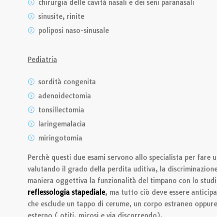
chirurgia delle cavità nasali e dei seni paranasali
sinusite, rinite
poliposi naso-sinusale
Pediatria
sordità congenita
adenoidectomia
tonsillectomia
laringemalacia
miringotomia
Perchè questi due esami servono allo specialista per fare 
valutando il grado della perdita uditiva, la discriminazion
maniera oggettiva la funzionalità del timpano con lo stud
reflessologia stapediale
, ma tutto ciò deve essere anticip
che esclude un tappo di cerume, un corpo estraneo oppure
esterno ( otiti, micosi e via discorrendo).