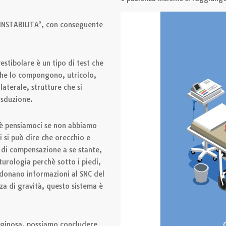
INSTABILITA’, con conseguente
stibolare è un tipo di test che
 che lo compongono, utricolo,
laterale, strutture che si
asduzione.
è pensiamoci se non abbiamo
i si può dire che orecchio e
 di compensazione a se stante,
urologia perchè sotto i piedi,
 donano informazioni al SNC del
za di gravità, questo sistema è
tiginosa, possiamo concludere