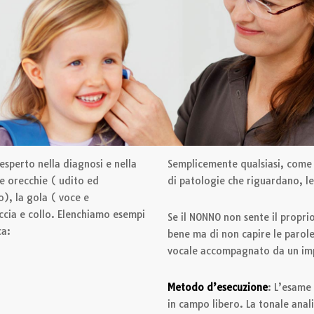
sperto nella diagnosi e nella
Semplicemente qualsiasi, come 
le orecchie ( udito ed
di patologie che riguardano, le 
o), la gola ( voce e
accia e collo. Elenchiamo esempi
Se il NONNO non sente il proprio
ca:
bene ma di non capire le parol
vocale accompagnato da un im
Metodo d’esecuzione
: L’esame
in campo libero. La tonale anal