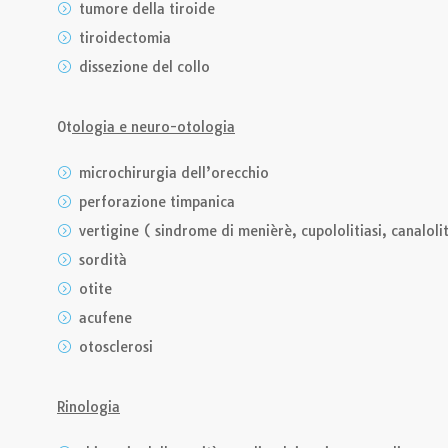
tumore della tiroide
tiroidectomia
dissezione del collo
Ot
ologia e neuro-otologia
microchirurgia dell’orecchio
perforazione timpanica
vertigine ( sindrome di menièrè, cupololitiasi, canaloli
sordità
otite
acufene
otosclerosi
Rinologia