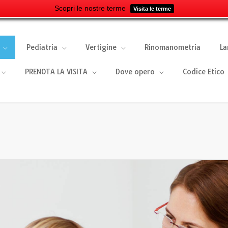
Scopri le nostre terme
Visita le terme
Pediatria
Vertigine
Rinomanometria
La
PRENOTA LA VISITA
Dove opero
Codice Etico