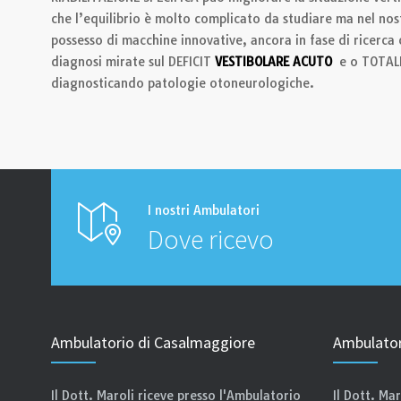
che l’equilibrio è molto complicato da studiare ma nel no
possesso di macchine innovative, ancora in fase di ricerca
diagnosi mirate sul DEFICIT
VESTIBOLARE ACUTO
e o TOTALE
diagnosticando patologie otoneurologiche.
I nostri Ambulatori
Dove ricevo
Ambulatorio di Casalmaggiore
Ambulator
Il Dott. Maroli riceve presso l'Ambulatorio
Il Dott. Ma